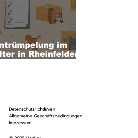
ntrümpelung im
lter in Rheinfelden
 stressfrei &
iskret
Datenschutzrichtlinien
Allgemeine Geschäftsbedingungen
Impressum