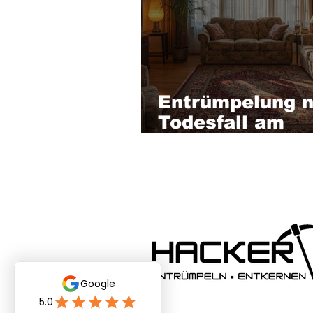
Entrümpelung 
Todesfall am
Hochrhein – dis
& zuverlässig