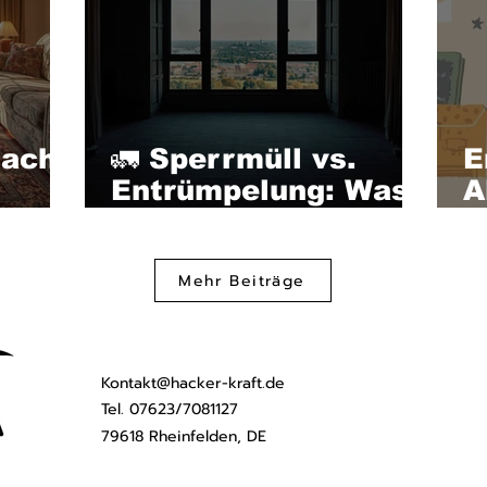
nach
🚛 Sperrmüll vs.
E
Entrümpelung: Was
A
kret
gehört wohin?
–
d
Mehr Beiträge
Kontakt@hacker-kraft.de
Tel. 07623/7081127
79618 Rheinfelden, DE