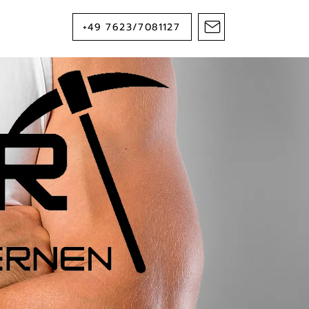
+49 7623/7081127